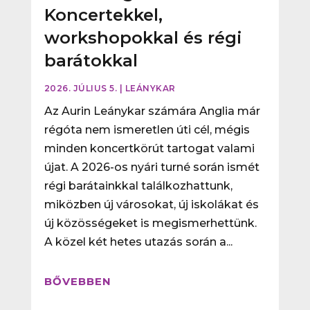
Koncertekkel,
workshopokkal és régi
barátokkal
2026. JÚLIUS 5.
|
LEÁNYKAR
Az Aurin Leánykar számára Anglia már
régóta nem ismeretlen úti cél, mégis
minden koncertkörút tartogat valami
újat. A 2026-os nyári turné során ismét
régi barátainkkal találkozhattunk,
miközben új városokat, új iskolákat és
új közösségeket is megismerhettünk.
A közel két hetes utazás során a...
BŐVEBBEN