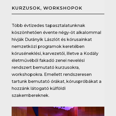
KURZUSOK, WORKSHOPOK
Több évtizedes tapasztalatunknak
köszönhetően évente négy-öt alkalommal
hívják Durányik Lászlót és kórusainkat
nemzetközi programok keretében
kóruséneklési, karvezetői, illetve a Kodály
életművéből fakadó zenei nevelési
rendszert bemutató kurzusokra,
workshopokra. Emellett rendszeresen
tartunk bemutató órákat, kóruspróbákat a
hozzánk látogató külföldi
szakembereknek.