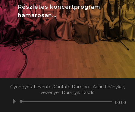
Részletes koncertprogram
hamarosan…
Gyöngyösi Levente: Cantate Domino - Aurin Leánykar,
vezényel: Durányik László
Audió
00:00
lejátszó