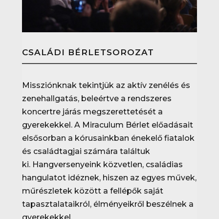
CSALÁDI BÉRLETSOROZAT
Missziónknak tekintjük az aktív zenélés és
zenehallgatás, beleértve a rendszeres
koncertre járás megszerettetését a
gyerekekkel. A Miraculum Bérlet előadásait
elsősorban a kórusainkban énekelő fiatalok
és családtagjai számára találtuk
ki.
Hangversenyeink közvetlen, családias
hangulatot idéznek, hiszen az egyes művek,
műrészletek között a fellépők saját
tapasztalataikról, élményeikről beszélnek a
gyerekekkel.