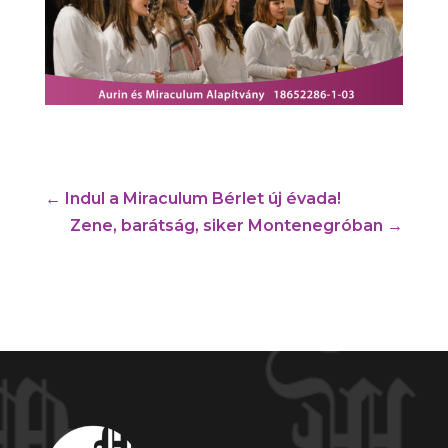
←
Indul a Miraculum Bérlet új évada!
Zene, barátság, siker Montenegróban
→