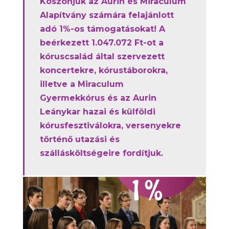
Köszönjük az Aurin és Miraculum
Alapítvány számára felajánlott
adó 1%-os támogatásokat! A
beérkezett 1.047.072 Ft-ot a
kóruscsalád által szervezett
koncertekre, kórustáborokra,
illetve a Miraculum
Gyermekkórus és az Aurin
Leánykar hazai és külföldi
kórusfesztiválokra, versenyekre
történő utazási és
szállásköltségeire fordítjuk.