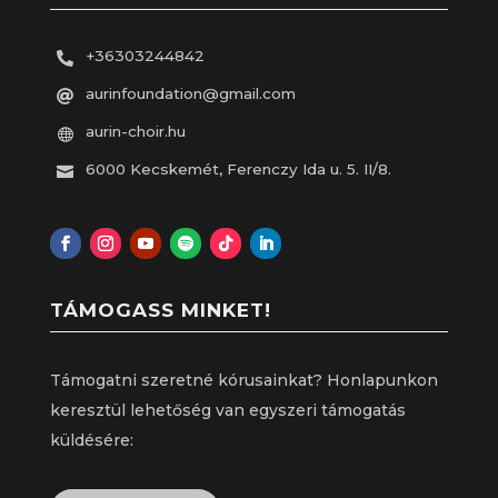
+36303244842

aurinfoundation@gmail.com

aurin-choir.hu

6000 Kecskemét, Ferenczy Ida u. 5. II/8.

TÁMOGASS MINKET!
Támogatni szeretné kórusainkat? Honlapunkon
keresztül lehetőség van egyszeri támogatás
küldésére: