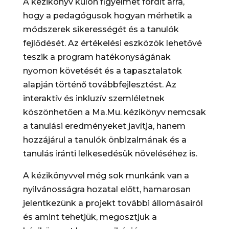
A kézikönyv külön figyelmet fordít arra,
hogy a pedagógusok hogyan mérhetik a
módszerek sikerességét és a tanulók
fejlődését. Az értékelési eszközök lehetővé
teszik a program hatékonyságának
nyomon követését és a tapasztalatok
alapján történő továbbfejlesztést. Az
interaktív és inkluzív szemléletnek
köszönhetően a Ma.Mu. kézikönyv nemcsak
a tanulási eredményeket javítja, hanem
hozzájárul a tanulók önbizalmának és a
tanulás iránti lelkesedésük növeléséhez is.
A kézikönyvvel még sok munkánk van a
nyilvánosságra hozatal előtt, hamarosan
jelentkezünk a projekt további állomásairól
és amint tehetjük, megosztjuk a