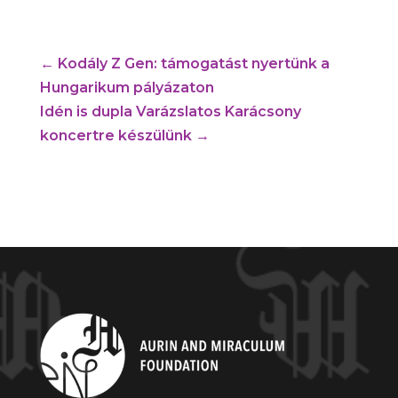
←
Kodály Z Gen: támogatást nyertünk a
Hungarikum pályázaton
Idén is dupla Varázslatos Karácsony
koncertre készülünk
→