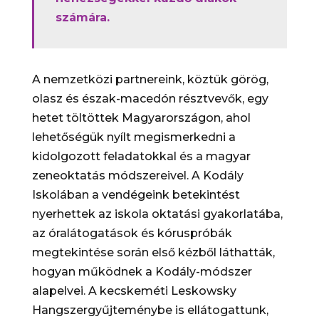
számára.
A nemzetközi partnereink, köztük görög,
olasz és észak-macedón résztvevők, egy
hetet töltöttek Magyarországon, ahol
lehetőségük nyílt megismerkedni a
kidolgozott feladatokkal és a magyar
zeneoktatás módszereivel.
A Kodály
Iskolában a vendégeink betekintést
nyerhettek az iskola oktatási gyakorlatába,
az óralátogatások és kóruspróbák
megtekintése során első kézből láthatták,
hogyan működnek a Kodály-módszer
alapelvei. A kecskeméti Leskowsky
Hangszergyűjteménybe is ellátogattunk,