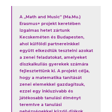
A „Math and Music” (Ma.Mu.)
Erasmus+ projekt keretében
izgalmas hetet zártunk
Kecskeméten és Budapesten,
ahol külföldi partnereinkkel
együtt elkezdtük tesztelni azokat
a zenei feladatokat, amelyeket
diszkalkuliás gyerekek számára
fejlesztettünk ki. A projekt célja,
hogy a matematika tanítását
zenei elemekkel gazdagítsuk,
ezzel egy inkluzívabb és
játékosabb tanulási élményt
teremtve a tanulási
nehézségekkel küzdő diákok