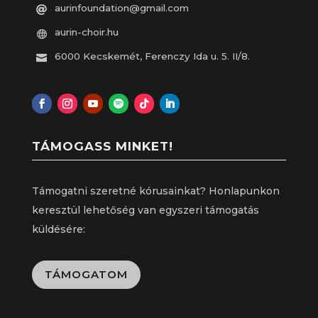
aurinfoundation@gmail.com

aurin-choir.hu

6000 Kecskemét, Ferenczy Ida u. 5. II/8.

TÁMOGASS MINKET!
Támogatni szeretné kórusainkat? Honlapunkon
keresztül lehetőség van egyszeri támogatás
küldésére:
TÁMOGATOM