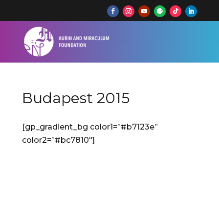
Budapest 2015
[gp_gradient_bg color1=”#b7123e”
color2=”#bc7810″]
XV. Budapesti Nemzetközi
Kórusverseny 2015
Budapest Music Center, Művészetek
Palotája, Budapest