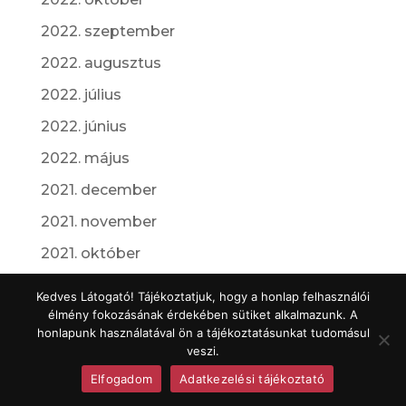
2022. szeptember
2022. augusztus
2022. július
2022. június
2022. május
2021. december
2021. november
2021. október
2021. augusztus
Kedves Látogató! Tájékoztatjuk, hogy a honlap felhasználói
élmény fokozásának érdekében sütiket alkalmazunk. A
2021. július
honlapunk használatával ön a tájékoztatásunkat tudomásul
2021. április
veszi.
Elfogadom
Adatkezelési tájékoztató
2020. március