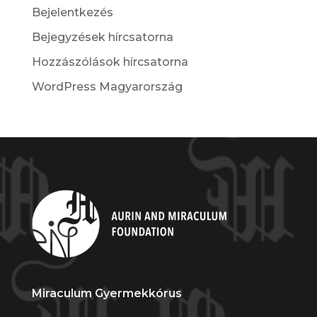
Bejelentkezés
Bejegyzések hírcsatorna
Hozzászólások hírcsatorna
WordPress Magyarország
Miraculum Gyermekkórus