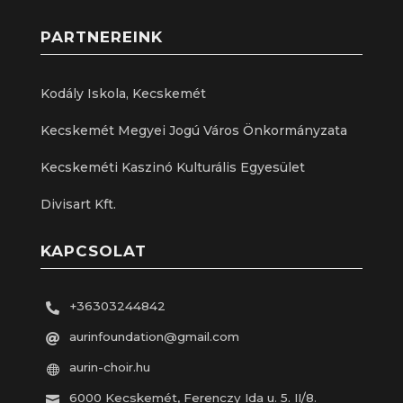
PARTNEREINK
Kodály Iskola, Kecskemét
Kecskemét Megyei Jogú Város Önkormányzata
Kecskeméti Kaszinó Kulturális Egyesület
Divisart Kft.
KAPCSOLAT
+36303244842

aurinfoundation@gmail.com

aurin-choir.hu

6000 Kecskemét, Ferenczy Ida u. 5. II/8.
