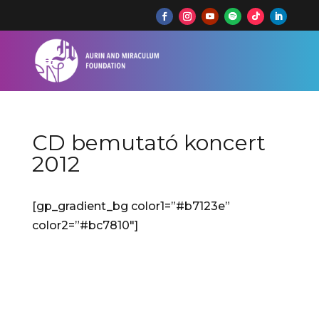
CD bemutató koncert
2012
[gp_gradient_bg color1=”#b7123e”
color2=”#bc7810″]
Kodály Zoltán Bicinia Hungarica
és Tricinia lemezbemutató
koncert 2012