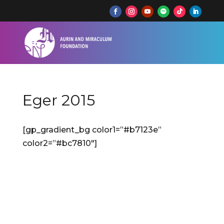
Eger 2015
[gp_gradient_bg color1=”#b7123e”
color2=”#bc7810″]
Budapesti Nemzetközi
Kórusünnep – Énekel az ország
2015
Eger; Művészetek Palotája, Budapest