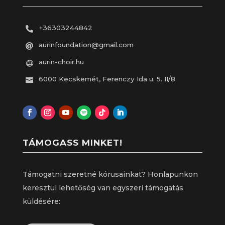
+36303244842

aurinfoundation@gmail.com

aurin-choir.hu

6000 Kecskemét, Ferenczy Ida u. 5. II/8.

TÁMOGASS MINKET!
Támogatni szeretné kórusainkat? Honlapunkon
keresztül lehetőség van egyszeri támogatás
küldésére: