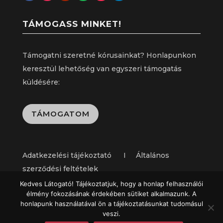
TÁMOGASS MINKET!
Támogatni szeretné kórusainkat? Honlapunkon
keresztül lehetőség van egyszeri támogatás
küldésére:
TÁMOGATOM
Adatkezelési tájékoztató I Általános
szerződési feltételek
Kedves Látogató! Tájékoztatjuk, hogy a honlap felhasználói
élmény fokozásának érdekében sütiket alkalmazunk. A
honlapunk használatával ön a tájékoztatásunkat tudomásul
veszi.
Copyright © 2025 Aurin és Miraculum Alapítvány