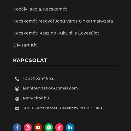
Kodály Iskola, Kecskemét
Kecskemét Megyei Jogú Város Önkormányzata
Kecskeméti Kaszinó Kulturális Egyesület
Divisart Kft.
KAPCSOLAT
+36303244842

aurinfoundation@gmail.com

aurin-choir.hu

6000 Kecskemét, Ferenczy Ida u. 5. II/8.
