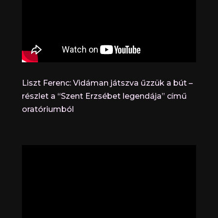
Liszt Ferenc: Vidáman játszva űzzük a bút –
részlet a “Szent Erzsébet legendája” című
oratóriumból