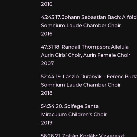
2016
45:45 17. Johann Sebastian Bach: A föld
Somnium Laude Chamber Choir
2016
47:31 18. Randall Thompson: Alleluia
Aurin Girls’ Choir, Aurin Female Choir
2007
52:44 19. László Durányik – Ferenc Buda:
Somnium Laude Chamber Choir
2018
54:34 20. Solfege Santa
Miraculum Children’s Choir
2019
56:26 21. Zoltán Kodály: Vízkereszt