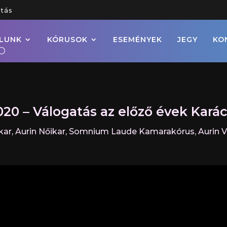
tás
LUNK
KÓRUSOK
ESEMÉNYEK
JEGY
KO
020 – Válogatás az előző évek Kará
ar, Aurin Nőikar, Somnium Laude Kamarakórus, Aurin 