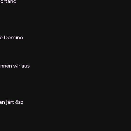
tortánc
ate Domino
sannen wir aus
an járt ősz