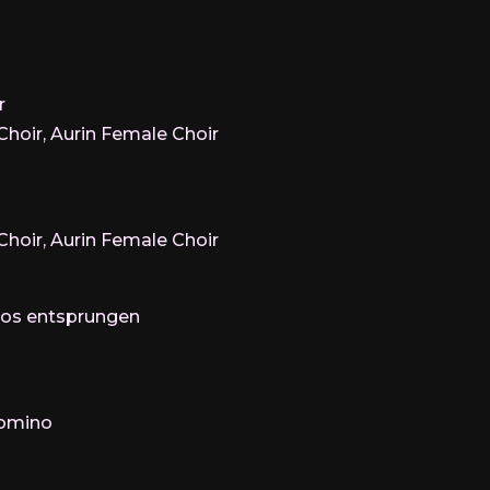
r
 Choir, Aurin Female Choir
 Choir, Aurin Female Choir
n Ros entsprungen
Domino