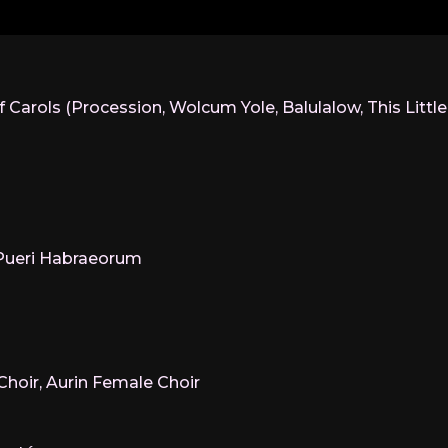
f Carols (Procession, Wolcum Yole, Balulalow, This Littl
a: Pueri Habraeorum
 Choir, Aurin Female Choir