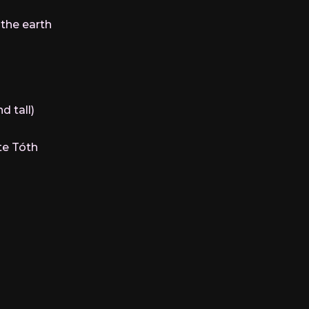
 the earth
d tall)
te Tóth