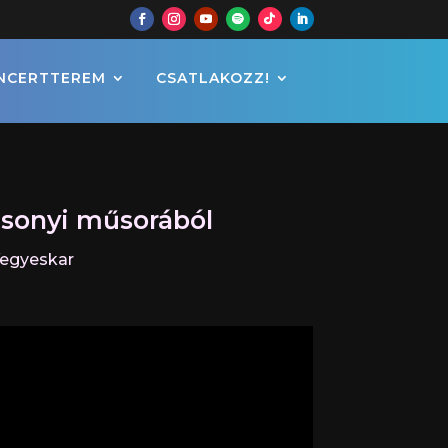
NCERTTEREM
CSATLAKOZZ!
csonyi műsorából
Vegyeskar