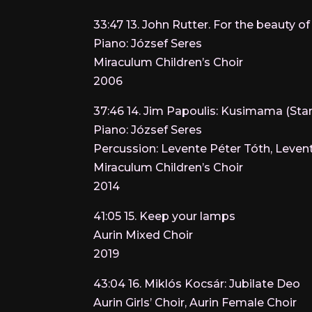
33:47 13. John Rutter. For the beauty of
Piano: József Seres
Miraculum Children’s Choir
2006
37:46 14. Jim Papoulis: Kusimama (Stan
Piano: József Seres
Percussion: Levente Péter Tóth, Leven
Miraculum Children’s Choir
2014
41:05 15. Keep your lamps
Aurin Mixed Choir
2019
43:04 16. Miklós Kocsár: Jubilate Deo
Aurin Girls’ Choir, Aurin Female Choir