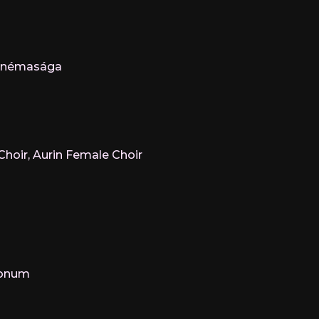
dő némasága
 Choir, Aurin Female Choir
tionum