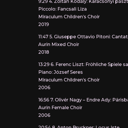
9:29 4. Zoltán Kodály: Karácsonyi pász
Piccolo: Fancsali Liza
Miraculum Children’s Choir
2019
11:47 5. Giuseppe Ottavio Pitoni: Cant
Aurin Mixed Choir
2018
13:29 6. Ferenc Liszt: Fröhliche Spiele 
Piano: József Seres
Miraculum Children’s Choir
2006
16:56 7. Olivér Nagy – Endre Ady: Párisb
Aurin Female Choir
2006
20:54 8. Anton Bruckner: Locus Iste