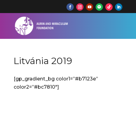
Litvánia 2019
[gp_gradient_bg color1=”#b7123e”
color2=”#bc7810″]
Litvánia 2019
„A jövő hangjai” mesterkurzus, Siauliai