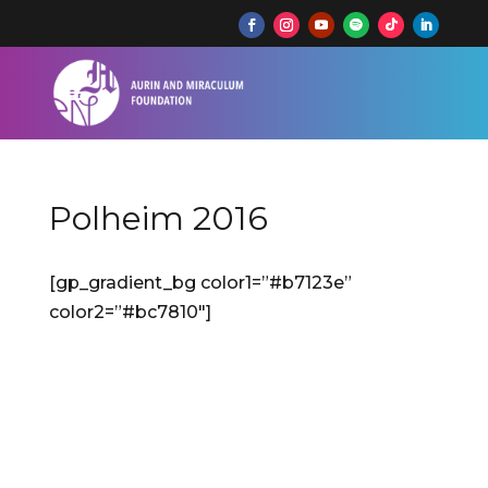
Polheim 2016
[gp_gradient_bg color1=”#b7123e”
color2=”#bc7810″]
Watzenborn-Steinberg
Kórusfesztivál 2016
Polheim, Németország