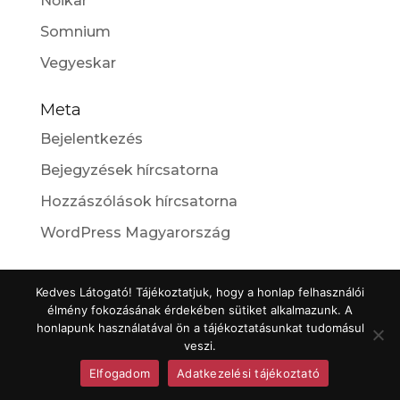
Nőikar
Somnium
Vegyeskar
Meta
Bejelentkezés
Bejegyzések hírcsatorna
Hozzászólások hírcsatorna
WordPress Magyarország
Kedves Látogató! Tájékoztatjuk, hogy a honlap felhasználói
élmény fokozásának érdekében sütiket alkalmazunk. A
honlapunk használatával ön a tájékoztatásunkat tudomásul
veszi.
Elfogadom
Adatkezelési tájékoztató