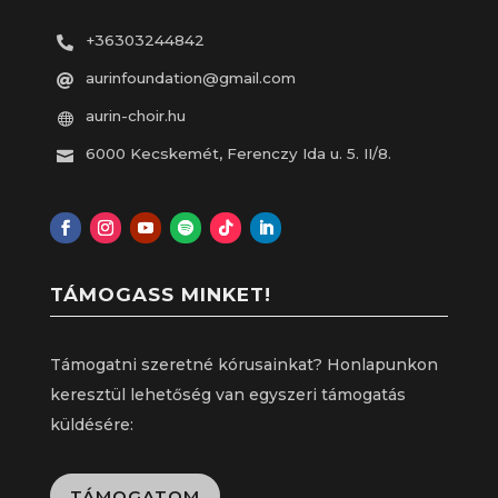
+36303244842

aurinfoundation@gmail.com

aurin-choir.hu

6000 Kecskemét, Ferenczy Ida u. 5. II/8.

TÁMOGASS MINKET!
Támogatni szeretné kórusainkat? Honlapunkon
keresztül lehetőség van egyszeri támogatás
küldésére:
TÁMOGATOM