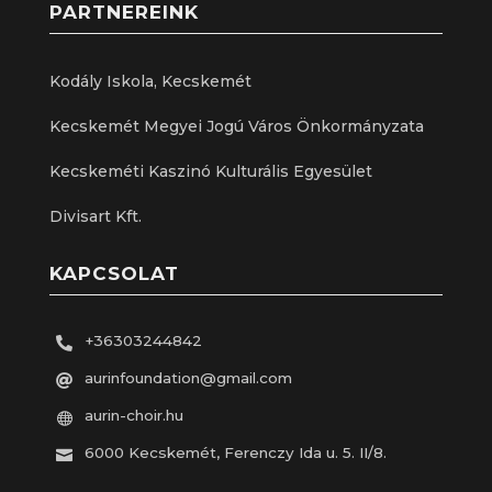
PARTNEREINK
Kodály Iskola, Kecskemét
Kecskemét Megyei Jogú Város Önkormányzata
Kecskeméti Kaszinó Kulturális Egyesület
Divisart Kft.
KAPCSOLAT
+36303244842

aurinfoundation@gmail.com

aurin-choir.hu

6000 Kecskemét, Ferenczy Ida u. 5. II/8.
