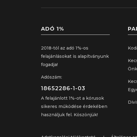
ADÓ 1%
PA
2018-tól az adó 1%-os
Kod
felajánlásokat is alapítványunk
Kec
fogadja!
Önk
Adószám:
Kec
18652286-1-03
Egy
A felajánlott 1%-ot a kórusok
Divi
sikeres működése érdekében
használjuk fel. Köszönjük!