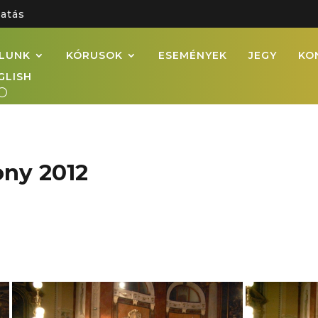
atás
LUNK
KÓRUSOK
ESEMÉNYEK
JEGY
KO
GLISH
ony 2012