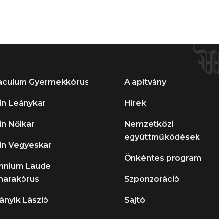
aculum Gyermekkórus
Alapítvány
in Leánykar
Hírek
in Nőikar
Nemzetközi
együttműködések
in Vegyeskar
Önkéntes program
mnium Laude
arakórus
Szponzoráció
ányik László
Sajtó