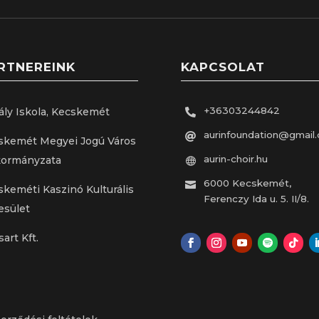
RTNEREINK
KAPCSOLAT
+36303244842
ály Iskola, Kecskemét

aurinfoundation@gmail

skemét Megyei Jogú Város
aurin-choir.hu
ormányzata

6000 Kecskemét,

skeméti Kaszinó Kulturális
Ferenczy Ida u. 5. II/8.
esület
sart Kft.