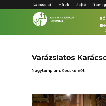
Kapcsolat
Hírek
Sajtó
Támog
RÓ
EN
Varázslatos Karács
Nagytemplom, Kecskemét