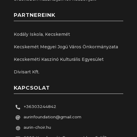
PARTNEREINK
Kodály Iskola, Kecskemét
Kecskemét Megyei Jogú Város Önkormányzata
Kecskeméti Kaszinó Kulturális Egyesület
Divisart Kft.
KAPCSOLAT
+36303244842

aurinfoundation@gmail.com

aurin-choir.hu
