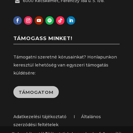
6000 Kecskemét, Ferenczy Ida u. 5. II/8.

TÁMOGASS MINKET!
Támogatni szeretné kórusainkat? Honlapunkon
keresztül lehetőség van egyszeri támogatás
küldésére:
TÁMOGATOM
Adatkezelési tájékoztató I Általános
szerződési feltételek