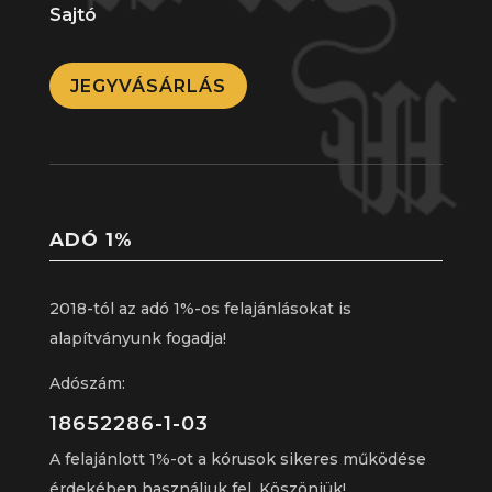
Sajtó
JEGYVÁSÁRLÁS
ADÓ 1%
2018-tól az adó 1%-os felajánlásokat is
alapítványunk fogadja!
Adószám:
18652286-1-03
A felajánlott 1%-ot a kórusok sikeres működése
érdekében használjuk fel. Köszönjük!