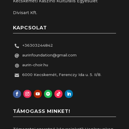
Kecskeméti Kaszinó Kulturális Egyesület
Divisart Kft.
KAPCSOLAT
+36303244842

aurinfoundation@gmail.com

aurin-choir.hu

6000 Kecskemét, Ferenczy Ida u. 5. II/8.

TÁMOGASS MINKET!