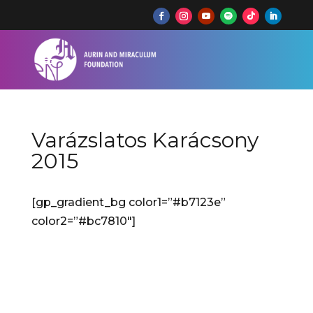
Varázslatos Karácsony
2015
[gp_gradient_bg color1=”#b7123e”
color2=”#bc7810″]
Varázslatos Karácsony 2015
Nagytemplom, Kecskemét