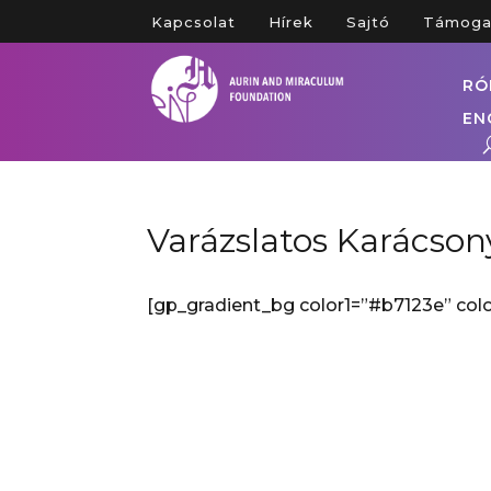
Kapcsolat
Hírek
Sajtó
Támoga
RÓ
EN
Varázslatos Karácson
[gp_gradient_bg color1=”#b7123e” col
Varáz
Na