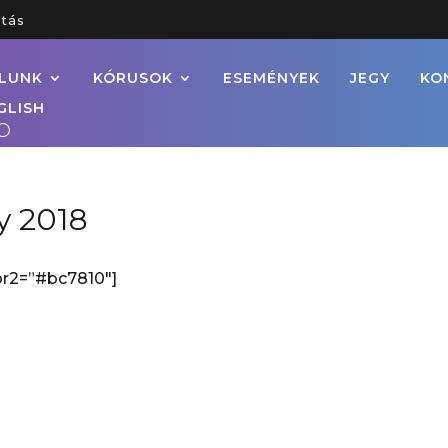
tás
LUNK
KÓRUSOK
ESEMÉNYEK
JEGY
KO
GLISH
y 2018
or2=”#bc7810″]
slatos Karácsony 2018
gytemplom, Kecskemét