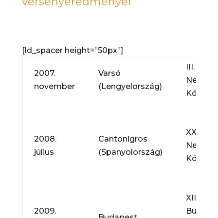
versenyeredményei
[ld_spacer height=”50px”]
III.
2007.
Varsó
Nemzet
november
(Lengyelország)
Kórusve
XXVI.
2008.
Cantonigros
Nemzet
július
(Spanyolország)
Kórusve
XII.
2009.
Budapes
Budapest