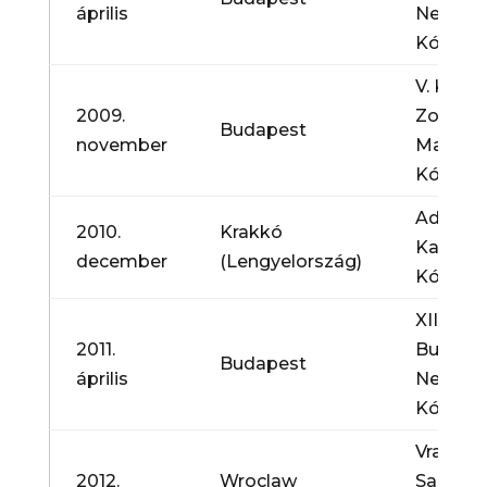
április
Nemzet
Kórusve
V. Kodál
2009.
Zoltán
Budapest
november
Magyar
Kórusve
Adventi
2010.
Krakkó
Karácso
december
(Lengyelország)
Kórusve
XIII.
2011.
Budapes
Budapest
április
Nemzet
Kórusve
Vratisla
2012.
Wroclaw
Sacra