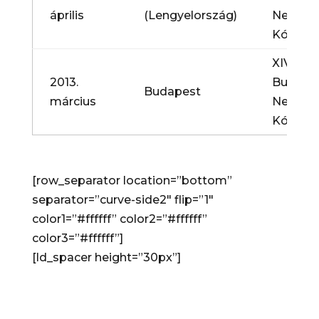
április
(Lengyelország)
Nemzet
Kórusve
XIV.
2013.
Budapes
Budapest
március
Nemzet
Kórusve
[row_separator location=”bottom”
separator=”curve-side2″ flip=”1″
color1=”#ffffff” color2=”#ffffff”
color3=”#ffffff”]
[ld_spacer height=”30px”]
Eredmények