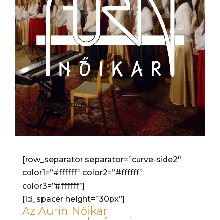
[ld_spacer height=”30px”]
[row_separator separator=”curve-side2″
color1=”#ffffff” color2=”#ffffff”
color3=”#ffffff”]
[ld_spacer height=”30px”]
Az Aurin Nőikar