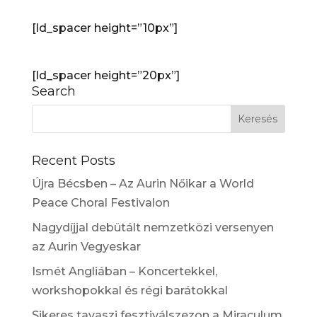
[ld_spacer height=”10px”]
[ld_spacer height=”20px”]
Search
Recent Posts
Újra Bécsben – Az Aurin Nőikar a World
Peace Choral Festivalon
Nagydíjjal debütált nemzetközi versenyen
az Aurin Vegyeskar
Ismét Angliában – Koncertekkel,
workshopokkal és régi barátokkal
Sikeres tavaszi fesztiválszezon a Miraculum