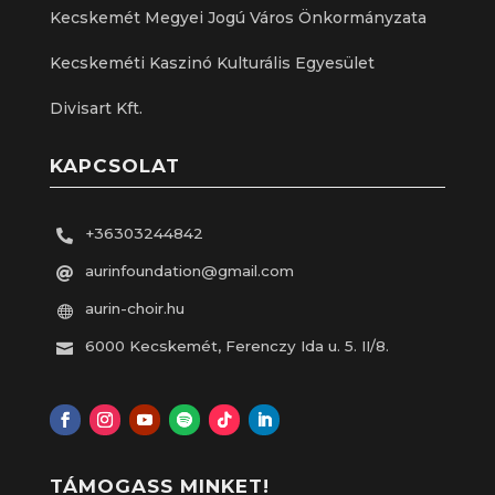
Kecskemét Megyei Jogú Város Önkormányzata
Kecskeméti Kaszinó Kulturális Egyesület
Divisart Kft.
KAPCSOLAT
+36303244842

aurinfoundation@gmail.com

aurin-choir.hu

6000 Kecskemét, Ferenczy Ida u. 5. II/8.

TÁMOGASS MINKET!