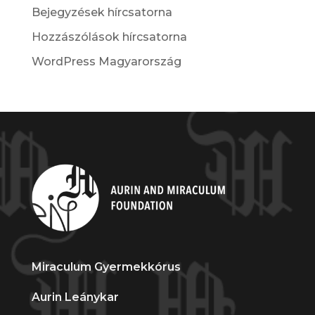
Bejegyzések hírcsatorna
Hozzászólások hírcsatorna
WordPress Magyarország
Miraculum Gyermekkórus
Aurin Leánykar