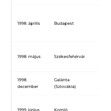
Feszt
Ének
Álta
1998. április
Budapest
Iskolá
Orsz
Feszt
V. Al
Nemz
1998. május
Székesfehérvár
Gyer
Feszt
Galá
1998.
Galánta
Nemz
december
(Szlovákia)
Zene
XIV.
Nemz
1999. június
Komló