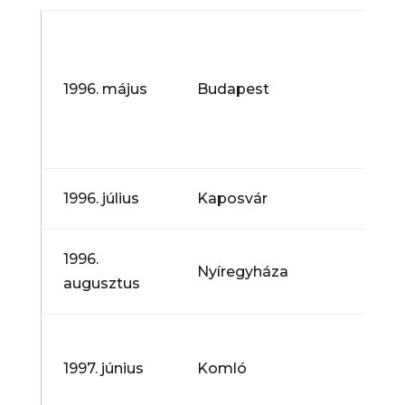
Ének
Tago
Álta
1996. május
Budapest
Iskol
Orsz
Feszt
Juni
1996. július
Kaposvár
Cant
I. C
1996.
Nyíregyháza
Nemz
augusztus
Kóru
XIII.
Nemz
1997. június
Komló
Gyer