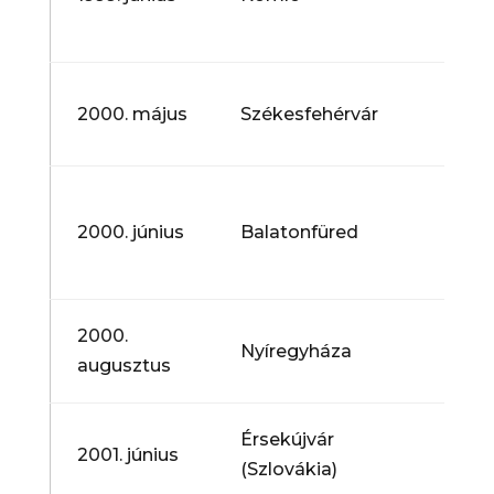
Gyer
Feszt
VI. A
2000. május
Székesfehérvár
Gyer
Feszt
„Pün
Ének
2000. június
Balatonfüred
Gyer
Feszt
III. 
2000.
Nyíregyháza
Nemz
augusztus
Kóru
„Cse
Érsekújvár
2001. június
Ének
(Szlovákia)
Feszt