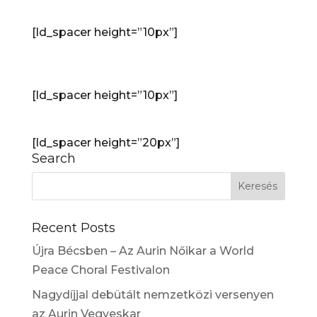
[ld_spacer height=”10px”]
Fotók
[ld_spacer height=”10px”]
[ld_spacer height=”20px”]
Search
Recent Posts
Újra Bécsben – Az Aurin Nőikar a World
Peace Choral Festivalon
Nagydíjjal debütált nemzetközi versenyen
az Aurin Vegyeskar