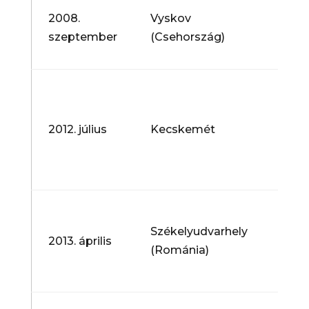
2008.
Vyskov
Nemz
szeptember
(Csehország)
Gyer
Feszt
Csipe
Euró
Nemz
2012. július
Kecskemét
Gyer
Ifjús
Talá
XVIII
Lajos
Székelyudvarhely
2013. április
Imre
(Románia)
Ifjús
Kóru
Lauti