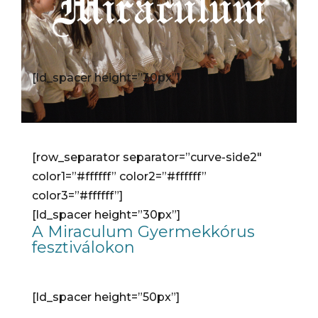
[ld_spacer height=”30px”]
[row_separator separator=”curve-side2″
color1=”#ffffff” color2=”#ffffff”
color3=”#ffffff”]
[ld_spacer height=”30px”]
A Miraculum Gyermekkórus
fesztiválokon
[ld_spacer height=”50px”]