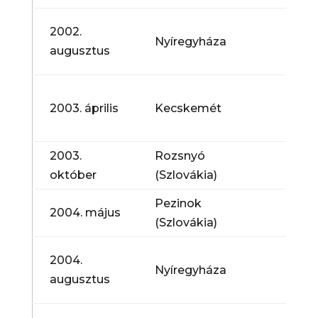
IV. 
2002.
Nyíregyháza
Nemz
augusztus
Kóru
Énekl
2003. április
Kecskemét
Szak
Nap
2003.
Rozsnyó
Kóru
október
(Szlovákia)
Pezinok
Nemz
2004. május
(Szlovákia)
Kóru
V. C
2004.
Nyíregyháza
Nemz
augusztus
Kóru
Zpív