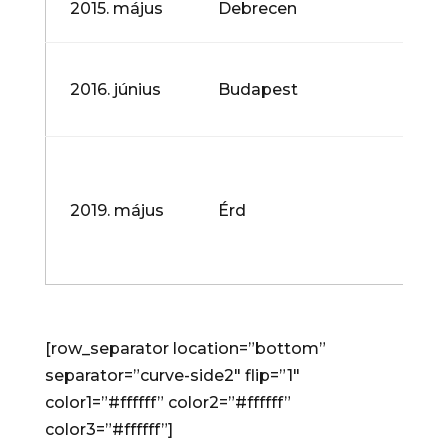
2015. május
Debrecen
Kóru
II. B
2016. június
Budapest
Nemz
Kóru
XXV.
és X
2019. május
Érd
Kórus
Énekl
Hang
[row_separator location=”bottom”
separator=”curve-side2″ flip=”1″
color1=”#ffffff” color2=”#ffffff”
color3=”#ffffff”]