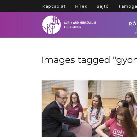
Kapcsolat
Hírek
Sajtó
Támoga
RÓ
Images tagged "gyon