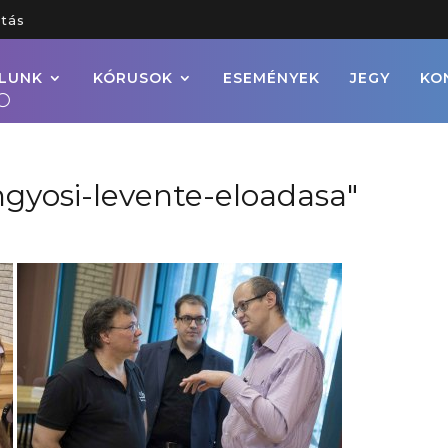
tás
LUNK
KÓRUSOK
ESEMÉNYEK
JEGY
KO
gyosi-levente-eloadasa"