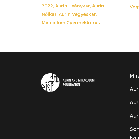
2022
,
Aurin Leánykar
,
Aurin
Veg
Nőikar
,
Aurin Vegyeskar
,
Miraculum Gyermekkórus
Mir
Aur
Aur
Aur
So
Kam