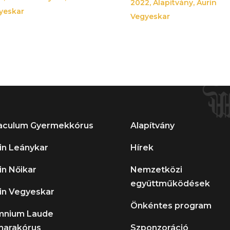
2022
,
Alapítvány
,
Aurin
yeskar
Vegyeskar
aculum Gyermekkórus
Alapítvány
in Leánykar
Hírek
in Nőikar
Nemzetközi
együttműködések
in Vegyeskar
Önkéntes program
mnium Laude
arakórus
Szponzoráció