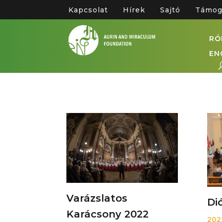
Kapcsolat
Hírek
Sajtó
Támog
RÓ
EN
Varázslatos
Di
Karácsony 2022
202