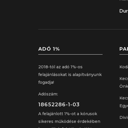
Dur
ADÓ 1%
PA
2018-tól az adó 1%-os
Kod
felajánlásokat is alapítványunk
Kec
fogadja!
Önk
Adószám:
Kec
18652286-1-03
Egy
A felajánlott 1%-ot a kórusok
Divi
sikeres működése érdekében