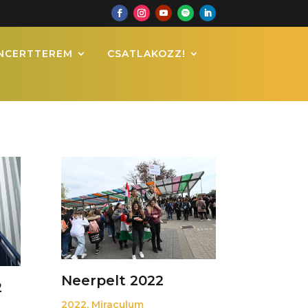
NCERTTEREM
CSATLAKOZZ!
Neerpelt 2022
2
2022
,
Miraculum