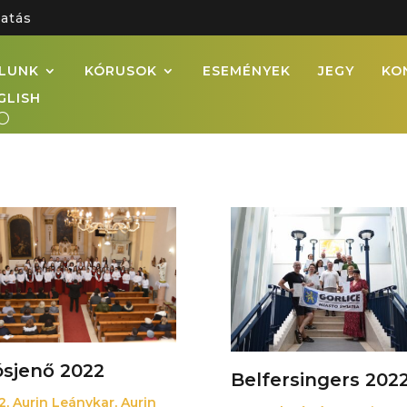
atás
LUNK
KÓRUSOK
ESEMÉNYEK
JEGY
KO
GLISH
ósjenő 2022
Belfersingers 202
2
,
Aurin Leánykar
,
Aurin