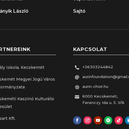
ányik László
Sajtó
RTNEREINK
KAPCSOLAT
+36303244842
ály Iskola, Kecskemét

aurinfoundation@gmail

skemét Megyei Jogú Város
aurin-choir.hu
ormányzata

6000 Kecskemét,

skeméti Kaszinó Kulturális
Ferenczy Ida u. 5. II/8.
esület
sart Kft.