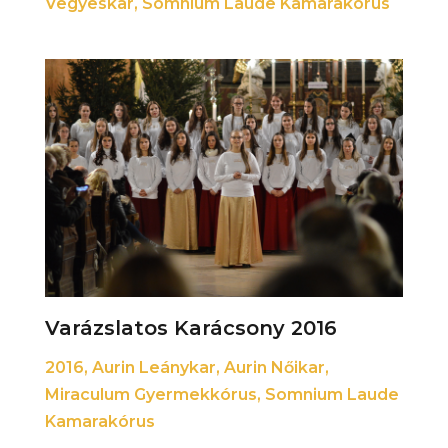
Vegyeskar
,
Somnium Laude Kamarakórus
Varázslatos Karácsony 2016
2016
,
Aurin Leánykar
,
Aurin Nőikar
,
Miraculum Gyermekkórus
,
Somnium Laude
Kamarakórus