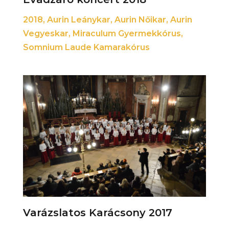
2018
,
Aurin Leánykar
,
Aurin Nőikar
,
Aurin
Vegyeskar
,
Miraculum Gyermekkórus
,
Somnium Laude Kamarakórus
Varázslatos Karácsony 2017