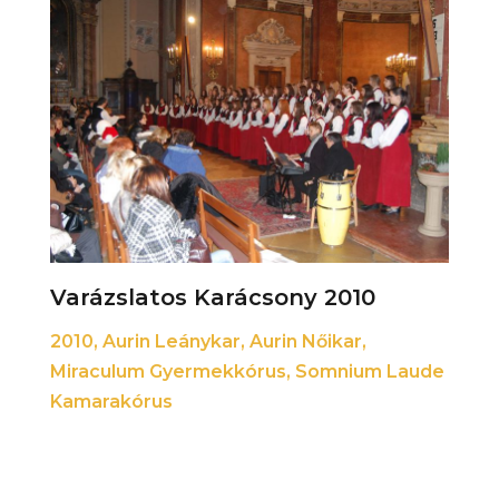
Varázslatos Karácsony 2010
2010
,
Aurin Leánykar
,
Aurin Nőikar
,
Miraculum Gyermekkórus
,
Somnium Laude
Kamarakórus