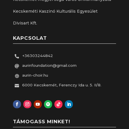
Kecskeméti Kaszinó Kulturális Egyesület
Divisart Kft.
KAPCSOLAT
+36303244842

aurinfoundation@gmail.com

aurin-choir.hu

6000 Kecskemét, Ferenczy Ida u. 5. II/8.

TÁMOGASS MINKET!