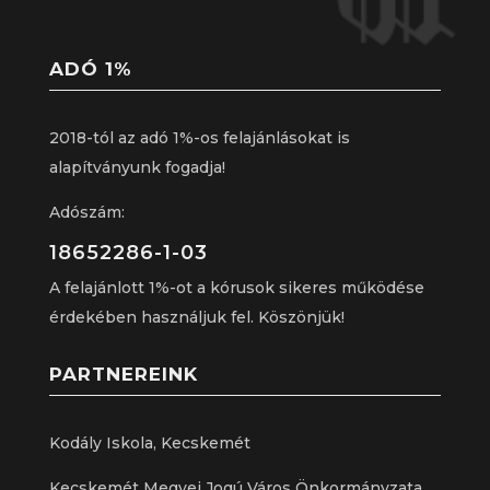
ADÓ 1%
2018-tól az adó 1%-os felajánlásokat is
alapítványunk fogadja!
Adószám:
18652286-1-03
A felajánlott 1%-ot a kórusok sikeres működése
érdekében használjuk fel. Köszönjük!
PARTNEREINK
Kodály Iskola, Kecskemét
Kecskemét Megyei Jogú Város Önkormányzata