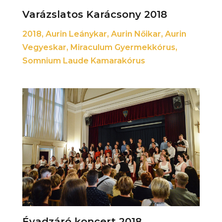
Varázslatos Karácsony 2018
2018
,
Aurin Leánykar
,
Aurin Nőikar
,
Aurin
Vegyeskar
,
Miraculum Gyermekkórus
,
Somnium Laude Kamarakórus
Évadzáró koncert 2018