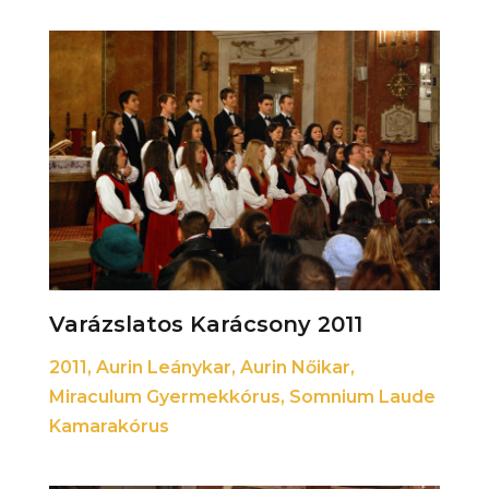
Varázslatos Karácsony 2011
2011
,
Aurin Leánykar
,
Aurin Nőikar
,
Miraculum Gyermekkórus
,
Somnium Laude
Kamarakórus