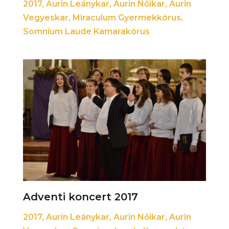
2017
,
Aurin Leánykar
,
Aurin Nőikar
,
Aurin
Vegyeskar
,
Miraculum Gyermekkórus
,
Somnium Laude Kamarakórus
Adventi koncert 2017
2017
,
Aurin Leánykar
,
Aurin Nőikar
,
Aurin