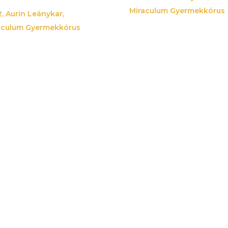
Miraculum Gyermekkórus
2
,
Aurin Leánykar
,
aculum Gyermekkórus