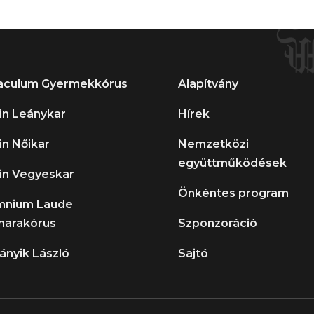
aculum Gyermekkórus
Alapítvány
in Leánykar
Hírek
in Nőikar
Nemzetközi
együttműködések
in Vegyeskar
Önkéntes program
mnium Laude
arakórus
Szponzoráció
ányik László
Sajtó