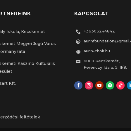
RTNEREINK
KAPCSOLAT
+36303244842
ály Iskola, Kecskemét

aurinfoundation@gmail

skemét Megyei Jogú Város
aurin-choir.hu
ormányzata

6000 Kecskemét,

skeméti Kaszinó Kulturális
Ferenczy Ida u. 5. II/8.
esület
sart Kft.
rződési feltételek