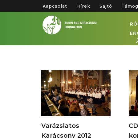
Kapcsolat
Hírek
Sajtó
Támog
RÓ
EN
Varázslatos
CD
Karácsony 2012
ko