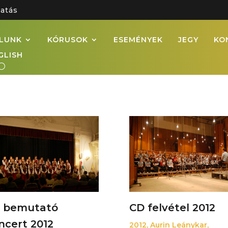
atás
LUNK
KÓRUSOK
ESEMÉNYEK
JEGY
KO
GLISH
CD felvétel 2012
 bemutató
ncert 2012
2012
,
Aurin Leánykar
,