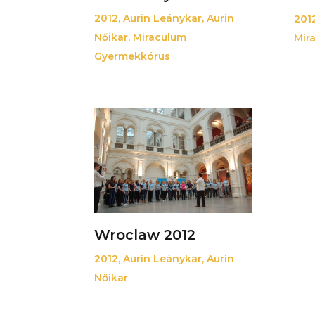
2012
,
Aurin Leánykar
,
Aurin
201
Nőikar
,
Miraculum
Mir
Gyermekkórus
Wroclaw 2012
2012
,
Aurin Leánykar
,
Aurin
Nőikar