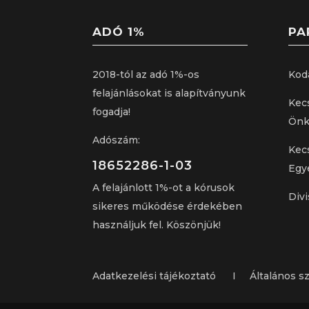
ADÓ 1%
PA
2018-tól az adó 1%-os
Kod
felajánlásokat is alapítványunk
Kec
fogadja!
Önk
Adószám:
Kec
18652286-1-03
Egy
A felajánlott 1%-ot a kórusok
Divi
sikeres működése érdekében
használjuk fel. Köszönjük!
Adatkezelési tájékoztató I Általános sze