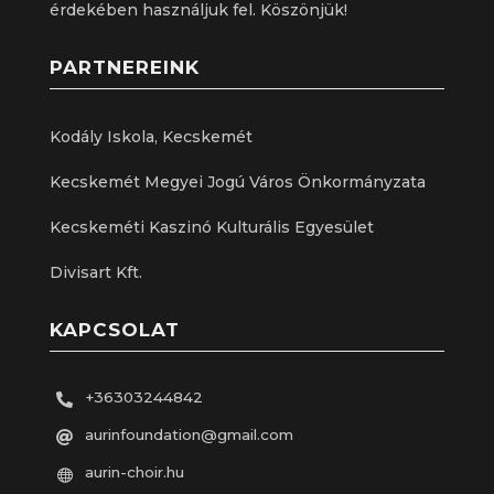
érdekében használjuk fel. Köszönjük!
PARTNEREINK
Kodály Iskola, Kecskemét
Kecskemét Megyei Jogú Város Önkormányzata
Kecskeméti Kaszinó Kulturális Egyesület
Divisart Kft.
KAPCSOLAT
+36303244842

aurinfoundation@gmail.com

aurin-choir.hu
