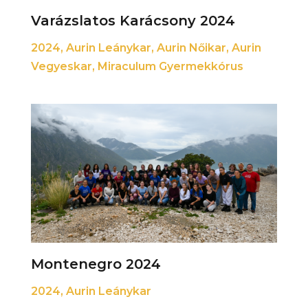
Varázslatos Karácsony 2024
2024
,
Aurin Leánykar
,
Aurin Nőikar
,
Aurin
Vegyeskar
,
Miraculum Gyermekkórus
Montenegro 2024
2024
,
Aurin Leánykar