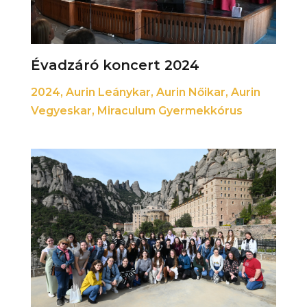
Évadzáró koncert 2024
2024
,
Aurin Leánykar
,
Aurin Nőikar
,
Aurin
Vegyeskar
,
Miraculum Gyermekkórus