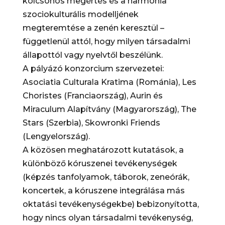
kölcsönös megértés és a harmónia
szociokulturális modelljének
megteremtése a zenén keresztül –
függetlenül attól, hogy milyen társadalmi
állapottól vagy nyelvtől beszélünk.
A pályázó konzorcium szervezetei:
Asociatia Culturala Kratima (Románia), Les
Choristes (Franciaország), Aurin és
Miraculum Alapítvány (Magyarország), The
Stars (Szerbia), Skowronki Friends
(Lengyelország).
A közösen meghatározott kutatások, a
különböző kóruszenei tevékenységek
(képzés tanfolyamok, táborok, zeneórák,
koncertek, a kóruszene integrálása más
oktatási tevékenységekbe) bebizonyította,
hogy nincs olyan társadalmi tevékenység,