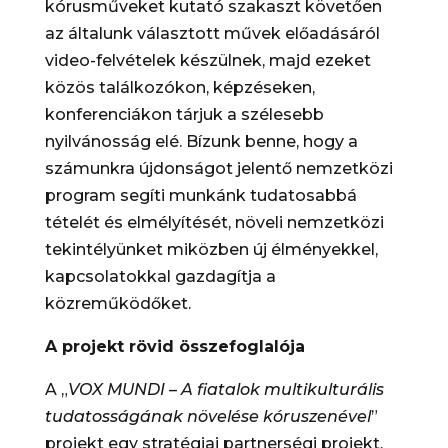
kórusműveket kutató szakaszt követően
az általunk választott művek előadásáról
video-felvételek készülnek, majd ezeket
közös találkozókon, képzéseken,
konferenciákon tárjuk a szélesebb
nyilvánosság elé. Bízunk benne, hogy a
számunkra újdonságot jelentő nemzetközi
program segíti munkánk tudatosabbá
tételét és elmélyítését, növeli nemzetközi
tekintélyünket miközben új élményekkel,
kapcsolatokkal gazdagítja a
közreműködőket.
A projekt rövid összefoglalója
A „
VOX MUNDI – A fiatalok multikulturális
tudatosságának növelése kóruszenével
”
projekt egy stratégiai partnerségi projekt,