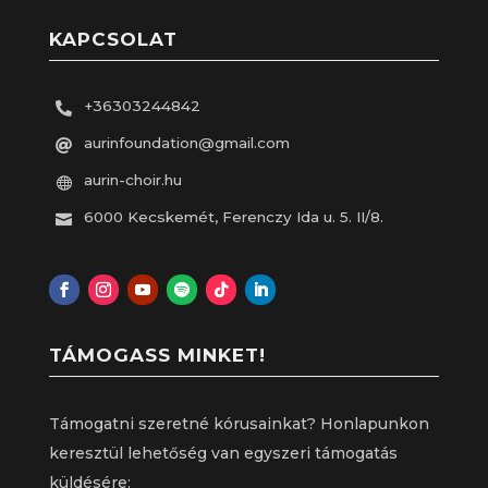
KAPCSOLAT
+36303244842

aurinfoundation@gmail.com

aurin-choir.hu

6000 Kecskemét, Ferenczy Ida u. 5. II/8.

TÁMOGASS MINKET!
Támogatni szeretné kórusainkat? Honlapunkon
keresztül lehetőség van egyszeri támogatás
küldésére: