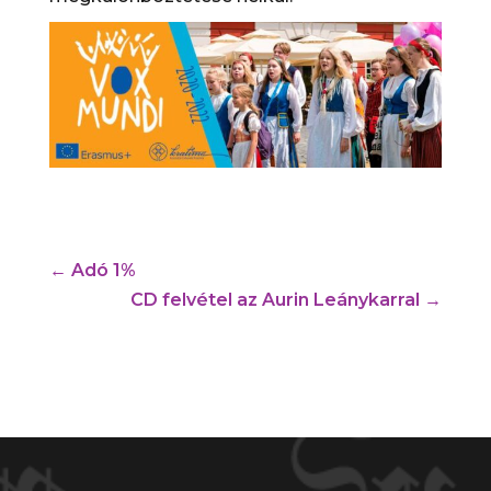
←
Adó 1%
CD felvétel az Aurin Leánykarral
→